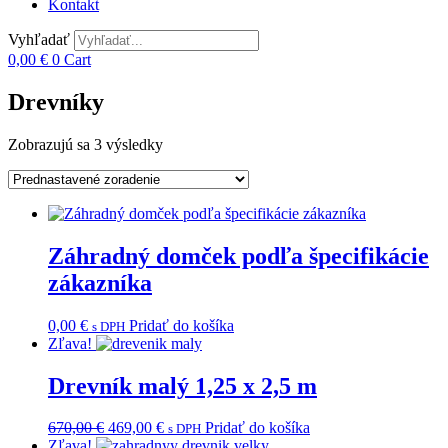
Kontakt
Vyhľadať
0,00
€
0
Cart
Drevníky
Zobrazujú sa 3 výsledky
Záhradný domček podľa špecifikácie
zákazníka
0,00
€
Pridať do košíka
s DPH
Zľava!
Drevník malý 1,25 x 2,5 m
Pôvodná
Aktuálna
670,00
€
469,00
€
Pridať do košíka
s DPH
cena
cena
Zľava!