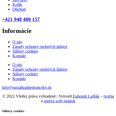
Košík
Obchod
+421 948 480 157
Informácie
O nás
Zásady ochrany osobných údajov
Súbory cookies
Kontakt
O nás
Zásady ochrany osobných údajov
Súbory cookies
Kontakt
info@najzahradnedomceky.sk
© 2022 Všetky práva vyhradené | Vytvoril
Ľubomír Laššák
–
tvorba
a
správa web stránok
Súbory cookies