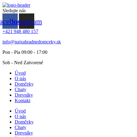
Preskočiť
na
Sledujte nás
obsah
acebook
Instagram
+421 948 480 157
info@najzahradnedomceky.sk
Pon - Pia 09:00 - 17:00
Sob - Ned Zatvorené
Úvod
O nás
Domčeky
Chaty
Drevníky
Kontakt
Úvod
O nás
Domčeky
Chaty
Drevníky