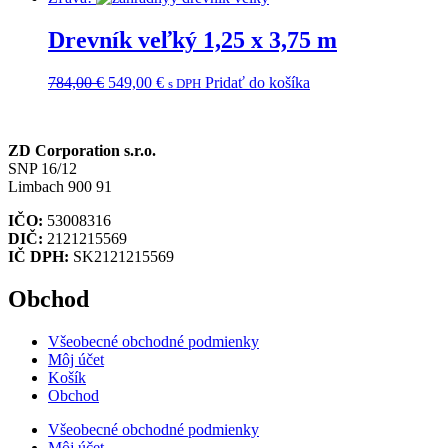
bola:
je:
670,00 €.
469,00 €.
Drevník veľký 1,25 x 3,75 m
Pôvodná
Aktuálna
784,00
€
549,00
€
Pridať do košíka
s DPH
cena
cena
bola:
je:
784,00 €.
549,00 €.
ZD Corporation s.r.o.
SNP 16/12
Limbach 900 91
IČO:
53008316
DIČ:
2121215569
IČ DPH:
SK2121215569
Obchod
Všeobecné obchodné podmienky
Môj účet
Košík
Obchod
Všeobecné obchodné podmienky
Môj účet