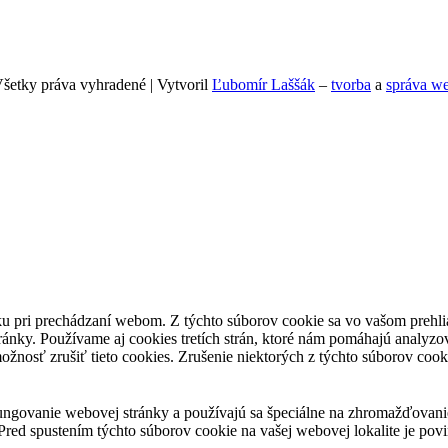
šetky práva vyhradené | Vytvoril
Ľubomír Laššák
–
tvorba
a
správa we
u pri prechádzaní webom. Z týchto súborov cookie sa vo vašom prehlia
ánky. Používame aj cookies tretích strán, ktoré nám pomáhajú analyzo
ožnosť zrušiť tieto cookies. Zrušenie niektorých z týchto súborov coo
ungovanie webovej stránky a používajú sa špeciálne na zhromažďovani
red spustením týchto súborov cookie na vašej webovej lokalite je povi