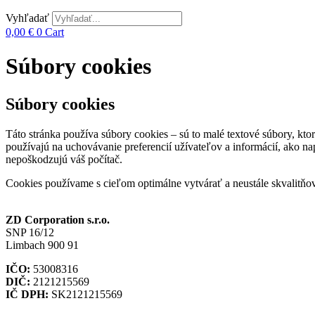
Vyhľadať
0,00
€
0
Cart
Súbory cookies
Súbory cookies
Táto stránka používa súbory cookies – sú to malé textové súbory, kt
používajú na uchovávanie preferencií užívateľov a informácií, ako n
nepoškodzujú váš počítač.
Cookies používame s cieľom optimálne vytvárať a neustále skvalitňov
ZD Corporation s.r.o.
SNP 16/12
Limbach 900 91
IČO:
53008316
DIČ:
2121215569
IČ DPH:
SK2121215569